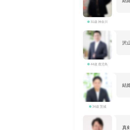
結
31歳 神奈川
沢
44歳 鹿児島
結
34歳 茨城
真