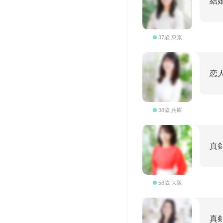
結
37歳 東京
恋
38歳 兵庫
真
58歳 大阪
真