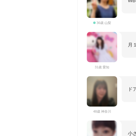
W
36歳 山梨
月
31歳 愛知
ド
48歳 神奈川
小