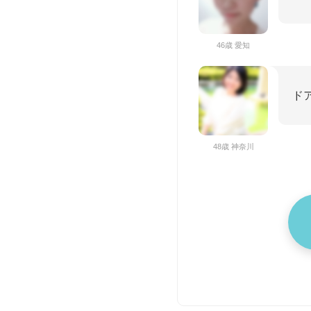
46歳 愛知
ド
48歳 神奈川