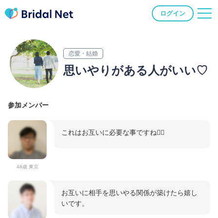
ログイン
恋愛・結婚
思いやりがある人がいい♡
参加メンバー
これはお互いに必要な事ですね🙂‍↕️
48歳 東京
お互いに相手を思いやる関係が築けたら嬉し
いです。