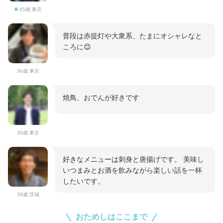
45歳 東京
普段は赤提灯や大衆系、たまにオシャレなと
ころに😊
36歳 東京
焼鳥、おでんが好きです
30歳 東京
好きなメニューは刺身と唐揚げです。 美味し
いつまみとお酒を飲みながら楽しい話を一杯
したいです。
39歳 茨城
おためしはここまで