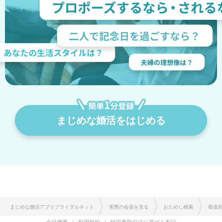
まじめな婚活をはじめる
まじめな婚活アプリブライダルネット
実際の会員を見る
おためし検索
都道
会社概要
利用規約
特定商取引法に基づく表記