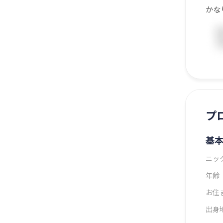
かな
プ
基
ニッ
年齢
お住
出身