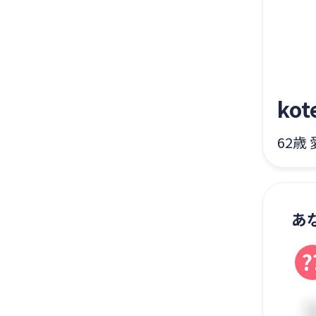
kot
62歳
あ
?