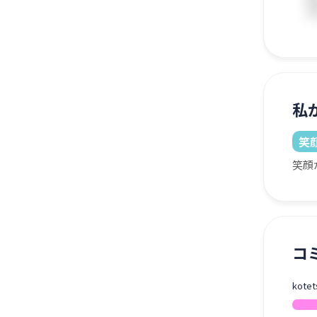
私
笑
笑顔
コ
kot