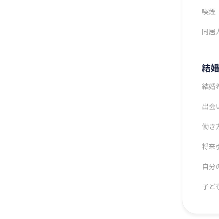
喫煙
同居
結
結婚
出会
働き
将来
自分
子ど