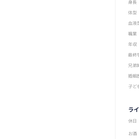
身長
体型
血液
職業
年収
最終
兄弟
婚姻
子ど
ラ
休日
お酒