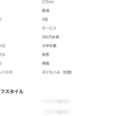
172cm
普通
型
A型
サービス
300万未満
学歴
大学卒業
姉妹
長男
歴
再婚
もの有無
子どもいる（別居）
イフスタイル