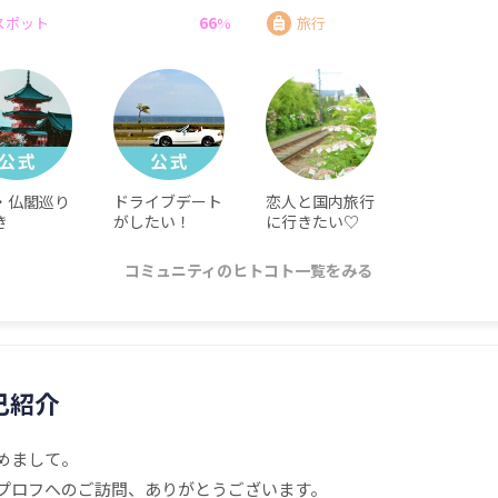
66
スポット
%
旅行
・仏閣巡り
ドライブデート
恋人と国内旅行
き
がしたい！
に行きたい♡
コミュニティのヒトコト一覧をみる
己紹介
めまして。
プロフへのご訪問、ありがとうございます。