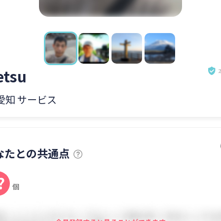
etsu
 愛知 サービス
なたとの共通点
?
個