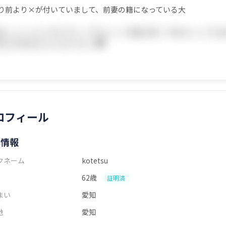
り前より×が付いていまして、前妻の籍になっている大
ロフィール
本情報
クネーム
kotetsu
62歳
証明済
まい
愛知
地
愛知