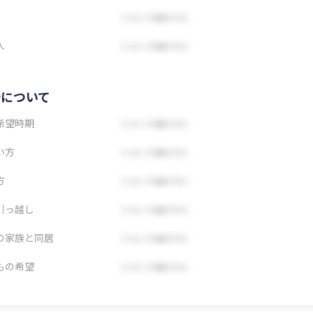
人
婚について
希望時期
い方
方
引っ越し
の家族と同居
もの希望