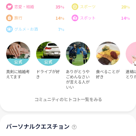
35
28
恋愛・結婚
スポーツ
%
%
14
14
旅行
スポット
%
%
7
グルメ・お酒
%
真剣に結婚考
ドライブが好
ありがとうや
食べることが
連絡
えてます
き
ごめんなさい
好き
とり
が言える人が
いい
コミュニティのヒトコト一覧をみる
パーソナルクエスチョン