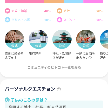
40
20
恋愛・結婚
旅行
%
%
20
20
グルメ・お酒
スポット
%
%
真剣に結婚考
旅行好き
神社・仏閣巡
一緒にお酒を
穏や
えてます
りが好き
飲みたい♡
好き
コミュニティのヒトコト一覧をみる
パーソナルクエスチョン
子供のころの夢は？
Q
発明する博士、社長、ギャグ漫画