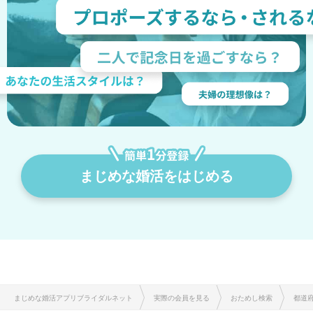
まじめな婚活をはじめる
まじめな婚活アプリブライダルネット
実際の会員を見る
おためし検索
都道