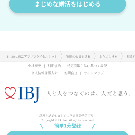
まじめな婚活をはじめる
まじめな婚活アプリブライダルネット
実際の会員を見る
おためし検索
都道
会社概要
利用規約
特定商取引法に基づく表記
個人情報保護方針
お問合せ
サイトマップ
恋愛と結婚をまじめに考える婚活アプリ
Copyright © IBJ Inc. All rights reserved.
簡単1分登録