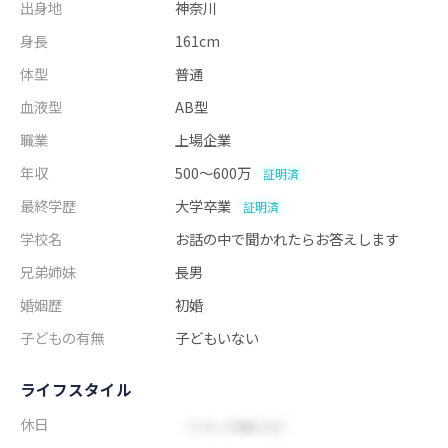
出身地
神奈川
身長
161cm
体型
普通
血液型
AB型
職業
上場企業
年収
500～600万
証明済
最終学歴
大学卒業
証明済
学校名
お話の中で聞かれたらお答えします
兄弟姉妹
長男
婚姻歴
初婚
子どもの有無
子どもいない
ライフスタイル
休日