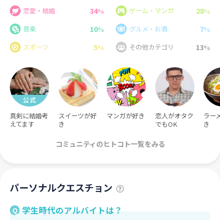
34
28
恋愛・結婚
ゲーム・マンガ
%
%
10
7
音楽
グルメ・お酒
%
%
5
13
スポーツ
その他カテゴリ
%
%
真剣に結婚考
スイーツが好
マンガが好き
恋人がオタク
ラー
えてます
き
でもOK
き
コミュニティのヒトコト一覧をみる
パーソナルクエスチョン
学生時代のアルバイトは？
Q