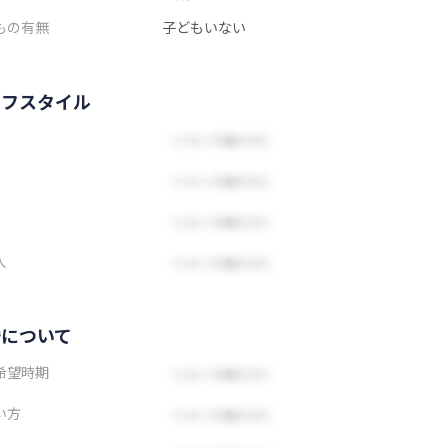
もの有無
子どもいない
イフスタイル
人
婚について
希望時期
い方