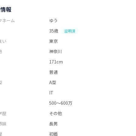
本情報
クネーム
ゆう
35歳
証明済
まい
東京
地
神奈川
171cm
普通
型
A型
IT
500～600万
学歴
その他
姉妹
長男
歴
初婚