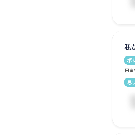
私
ポ
何事
思