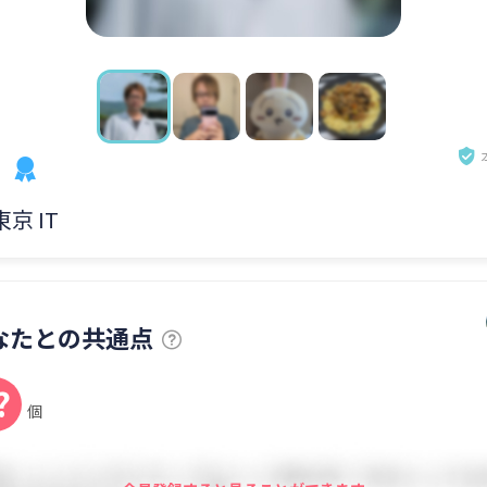
う
東京 IT
なたとの共通点
?
個