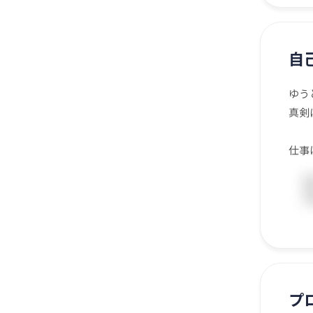
自
ゆう
真剣
仕事
プ