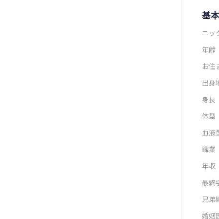
基
ニッ
年齢
お住
出身
身長
体型
血液
職業
年収
最終
兄弟
婚姻