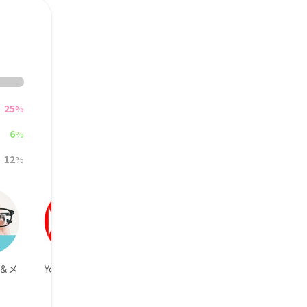
25
%
6
%
12
%
＆メ
YouTube
Nintendo Switc
移動中は音楽聴
hやってます
く派です