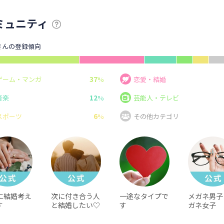
ミュニティ
さんの登録傾向
37
ゲーム・マンガ
%
恋愛・結婚
12
音楽
%
芸能人・テレビ
6
スポーツ
%
その他カテゴリ
に結婚考え
次に付き合う人
一途なタイプで
メガネ男子
す
と結婚したい♡
す
ガネ女子