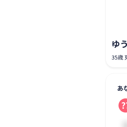
ゆ
35歳 
あ
?