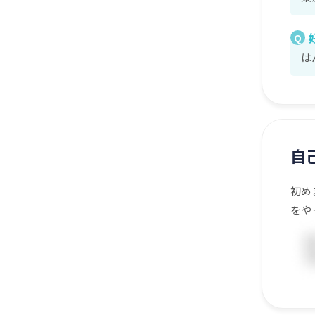
Q
は
自
初め
をや