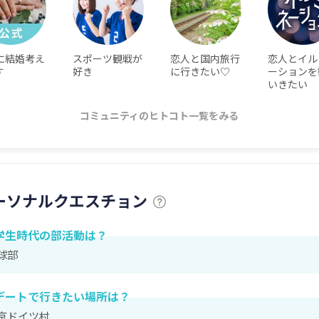
に結婚考え
スポーツ観戦が
恋人と国内旅行
恋人とイル
す
好き
に行きたい♡
ーションを
いきたい
コミュニティのヒトコト一覧をみる
ーソナルクエスチョン
学生時代の部活動は？
球部
デートで行きたい場所は？
京ドイツ村