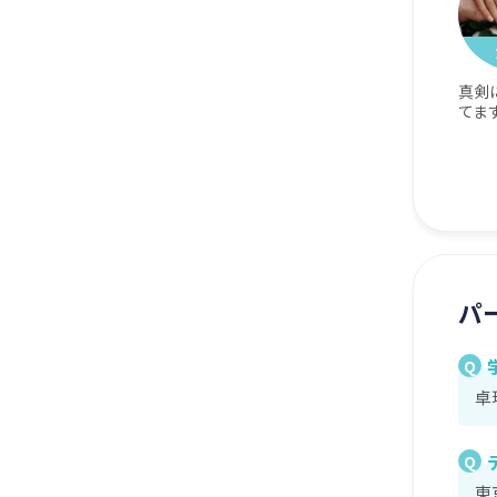
真剣
てま
パ
Q
卓
Q
東