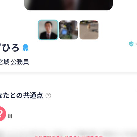
ずひろ
 宮城 公務員
なたとの共通点
?
個