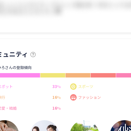
ミュニティ
ひろさんの登録傾向
33
スポット
%
スポーツ
16
旅行
%
ファッション
16
恋愛・結婚
%