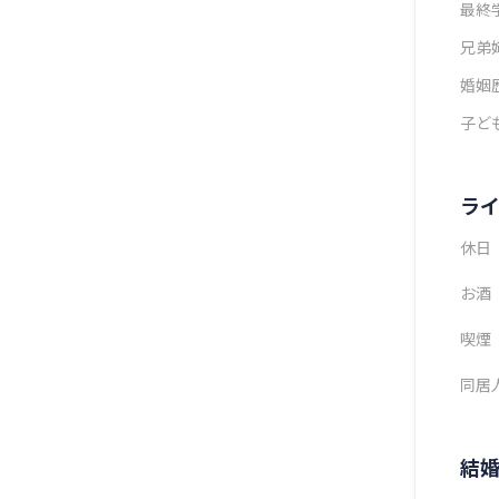
最終
兄弟
婚姻
子ど
ラ
休日
お酒
喫煙
同居
結