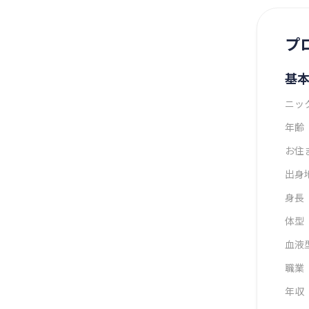
プ
基
ニッ
年齢
お住
出身
身長
体型
血液
職業
年収