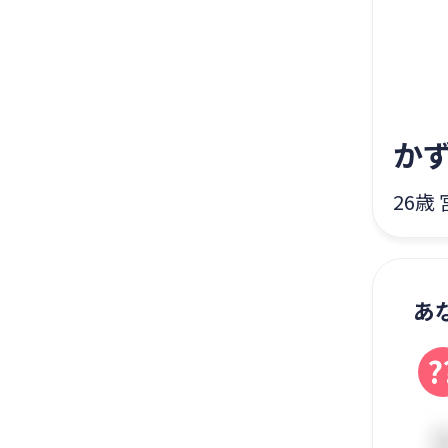
か
26歳
あ
?