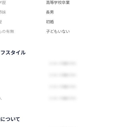
学歴
高等学校卒業
姉妹
長男
歴
初婚
もの有無
子どもいない
イフスタイル
人
婚について