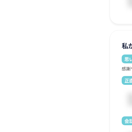
私
思
感謝
正
会