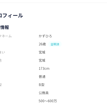
ロフィール
本情報
クネーム
かずひろ
26歳
証明済
まい
宮城
地
宮城
173cm
普通
型
B型
公務員
500～600万