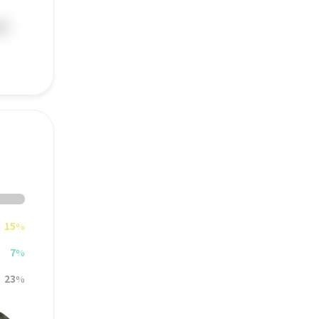
15
%
7
%
23
%