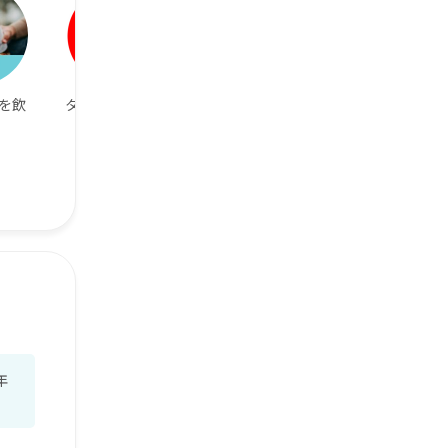
を飲
タバコが嫌い！
音楽が好き🎵
ゴルフが好き
年