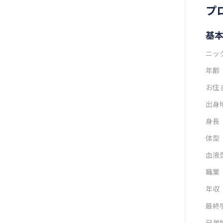
プ
基
ニッ
年齢
お住
出身
身長
体型
血液
職業
年収
最終
兄弟