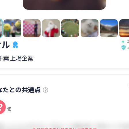
オル
 千葉 上場企業
なたとの共通点
?
個