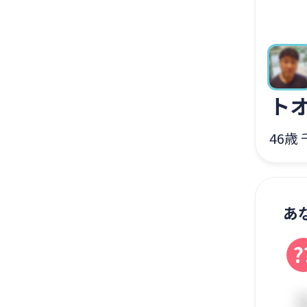
ト
46歳
あ
?