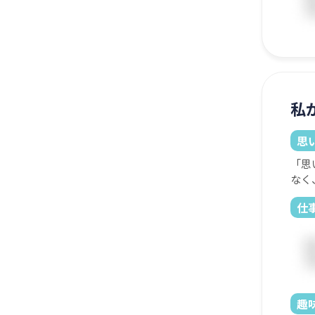
私
思
「思
なく
仕
趣