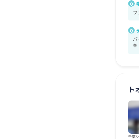
Q
フ
Q
パ
💐
ト
千葉