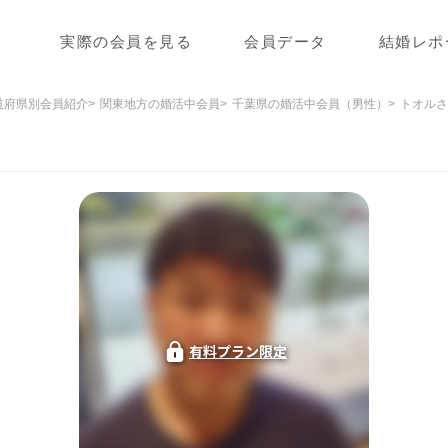
実際の会員を見る
会員データ
結婚レポ
道府県別会員紹介
関東地方の婚活中会員
千葉県の婚活中会員（男性）
トオルさ
有料プラン限定