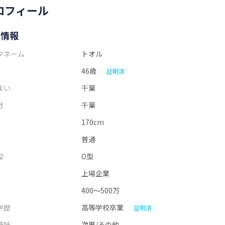
ロフィール
本情報
クネーム
トオル
46歳
証明済
まい
千葉
地
千葉
170cm
普通
型
O型
上場企業
400～500万
学歴
高等学校卒業
証明済
姉妹
次男/その他