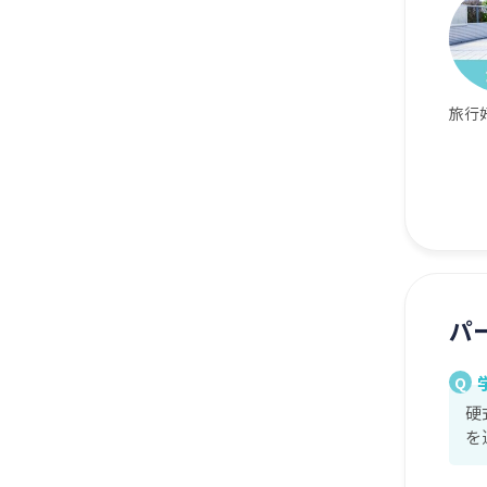
旅行
パ
Q
硬
を