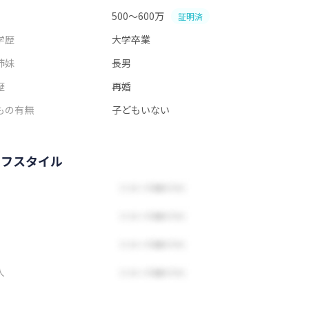
500～600万
証明済
学歴
大学卒業
姉妹
長男
歴
再婚
もの有無
子どもいない
イフスタイル
人