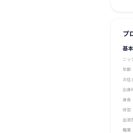
プ
基
ニッ
年齢
お住
出身
身長
体型
血液
職業