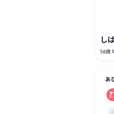
し
58歳 
あ
?