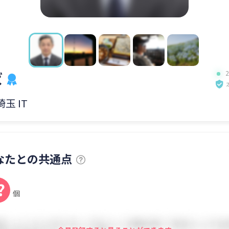
ば
埼玉 IT
なたとの共通点
?
個