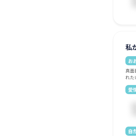
私
お
真面
れた
愛
自