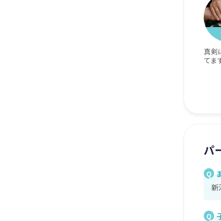
真剣
てま
パ
Q
新
Q