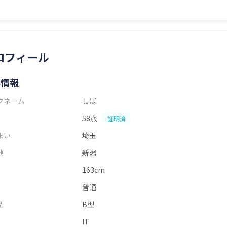
ロフィール
本情報
クネーム
しば
58歳
証明済
まい
埼玉
地
新潟
163cm
普通
型
B型
IT