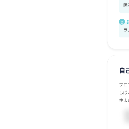
医
Q
ラ
自
プロ
しば
住ま