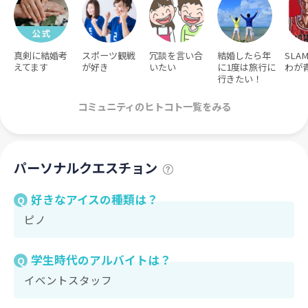
真剣に結婚考
スポーツ観戦
冗談を言い合
結婚したら年
SLA
えてます
が好き
いたい
に1度は旅行に
わが
行きたい！
コミュニティのヒトコト一覧をみる
パーソナルクエスチョン
好きなアイスの種類は？
Q
ピノ
学生時代のアルバイトは？
Q
イベントスタッフ