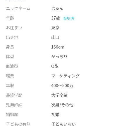
ニックネーム
じゅん
年齢
37歳
証明済
お住まい
東京
出身地
山口
身長
166cm
体型
がっちり
血液型
O型
職業
マーケティング
年収
400～500万
最終学歴
大学卒業
兄弟姉妹
次男/その他
婚姻歴
初婚
子どもの有無
子どもいない