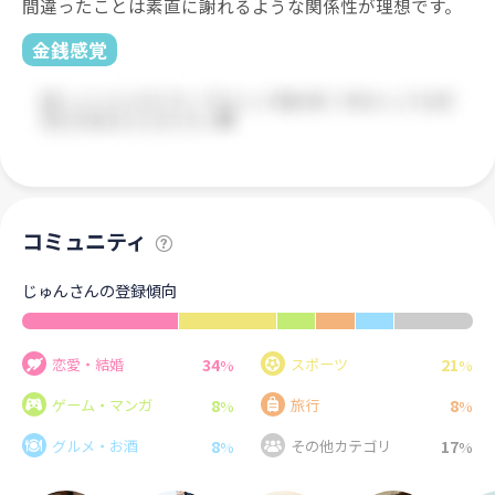
間違ったことは素直に謝れるような関係性が理想です。
金銭感覚
コミュニティ
じゅんさんの登録傾向
34
21
恋愛・結婚
スポーツ
%
%
8
8
ゲーム・マンガ
旅行
%
%
8
17
グルメ・お酒
その他カテゴリ
%
%