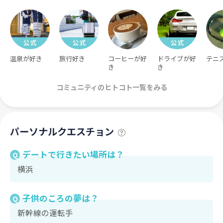
温泉が好き
旅行好き
コーヒーが好
ドライブが好
テニ
き
き
コミュニティのヒトコト一覧をみる
パーソナルクエスチョン
デートで行きたい場所は？
Q
横浜
子供のころの夢は？
Q
新幹線の運転手