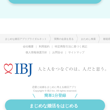
まじめな婚活アプリブライダルネット
実際の会員を見る
おためし検索
都道
会社概要
利用規約
特定商取引法に基づく表記
個人情報保護方針
お問合せ
サイトマップ
恋愛と結婚をまじめに考える婚活アプリ
Copyright © IBJ Inc. All rights reserved.
簡単1分登録
まじめな婚活をはじめる