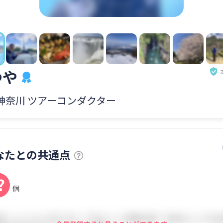
つや
 神奈川 ツアーコンダクター
なたとの共通点
?
個