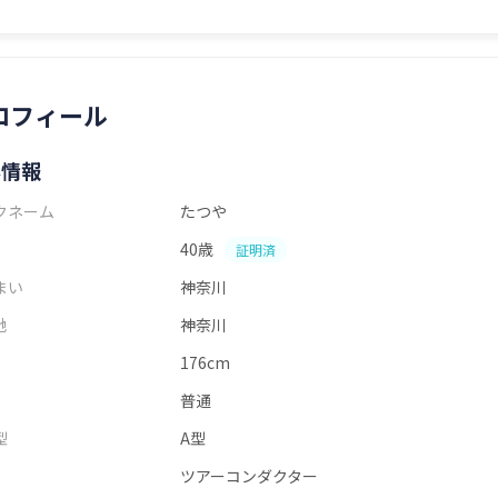
ロフィール
本情報
クネーム
たつや
40歳
証明済
まい
神奈川
地
神奈川
176cm
普通
型
A型
ツアーコンダクター