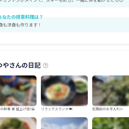
あなたの得意料理は？
食も洋食も作ります！
つやさんの日記
の幹事 兼 盛上げ役‼︎🎤
リラックスランチ🍽️
玄関前のお手入れ✂️