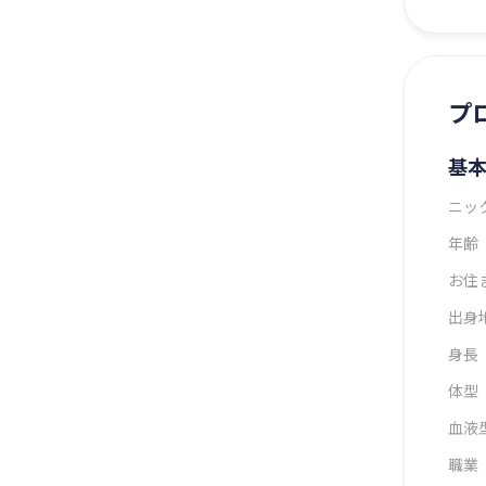
プ
基
ニッ
年齢
お住
出身
身長
体型
血液
職業