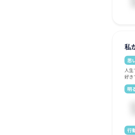
私
思
人生
好き
明
行