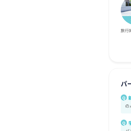
旅行
パ
Q
の
Q
バ