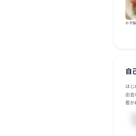
お手製
自
はじ
出会
惹か