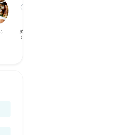
♡
英語勉強中で
英語が話せます
家計簿つけてま
す！
す