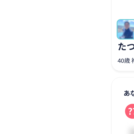
た
40歳
あ
?