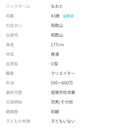
ニックネーム
なおと
年齢
43歳
証明済
お住まい
和歌山
出身地
和歌山
身長
177cm
体型
普通
血液型
O型
職業
クリエイター
年収
500～600万
最終学歴
高等学校卒業
兄弟姉妹
次男/その他
婚姻歴
初婚
子どもの有無
子どもいない