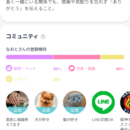
長く一緒にいる関係でも、感謝や気配りを忘れず「あり
がとう」を伝えること。
コミュニティ
なおとさんの登録傾向
40
40
動物・ペット
恋愛・結婚
%
%
20
スポーツ
%
真剣に結婚考
犬が好き
猫が好き
LINE交換OK
阪神
えてます
スフ
番や