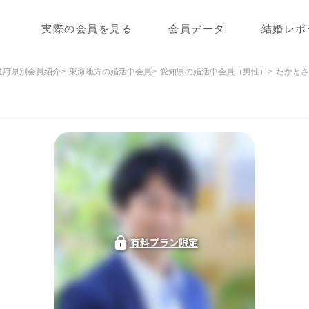
実際の会員を見る
会員データ
結婚レポ
道府県別会員紹介
東海地方の婚活中会員
愛知県の婚活中会員（男性）
たかとさ
有料プラン限定