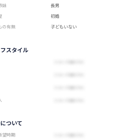
姉妹
長男
歴
初婚
もの有無
子どもいない
イフスタイル
人
婚について
希望時期