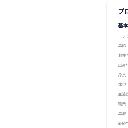
プ
基
ニッ
年齢
お住
出身
身長
体型
血液
職業
年収
最終