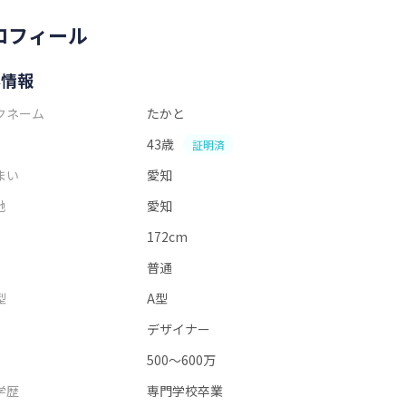
ロフィール
本情報
クネーム
たかと
43歳
証明済
まい
愛知
地
愛知
172cm
普通
型
A型
デザイナー
500～600万
学歴
専門学校卒業