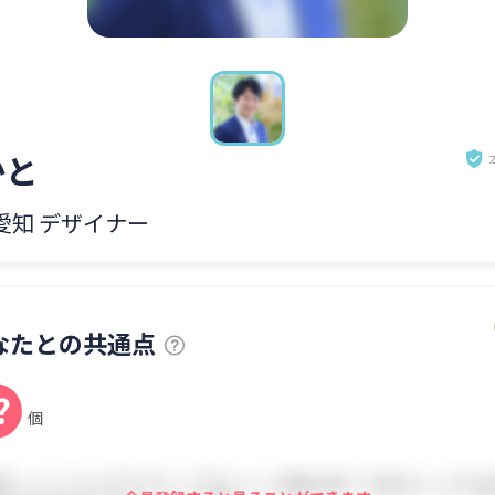
かと
 愛知 デザイナー
なたとの共通点
?
個