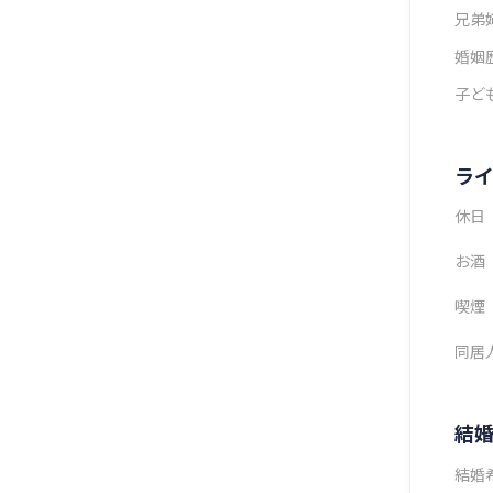
兄弟
婚姻
子ど
ラ
休日
お酒
喫煙
同居
結
結婚