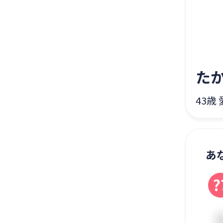
た
43歳
あ
?