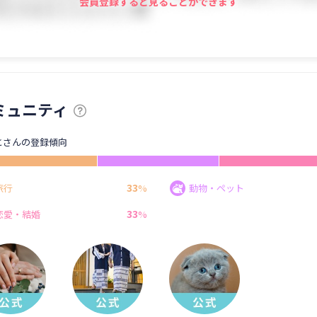
会員登録すると見ることができます
ミュニティ
とさんの登録傾向
33
旅行
%
動物・ペット
33
恋愛・結婚
%