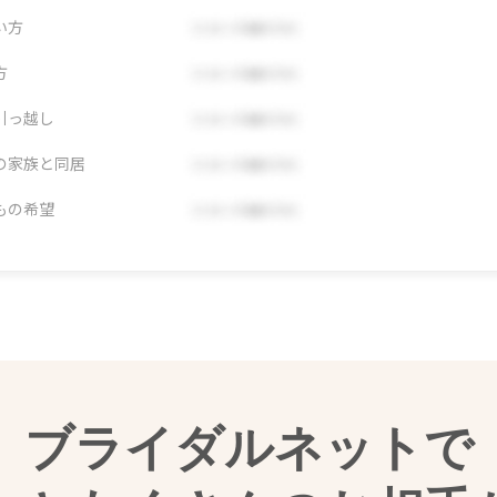
い方
方
引っ越し
の家族と同居
もの希望
ブライダルネットで