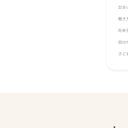
出会
働き
将来
自分
子ど