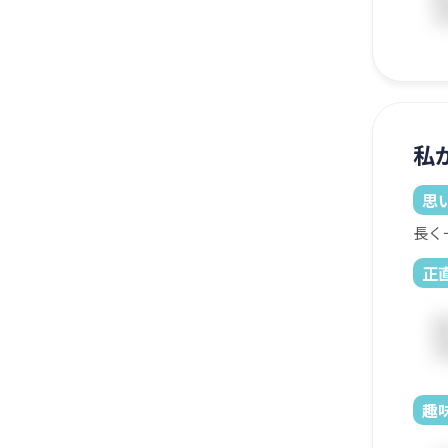
私
思
長く
正
趣