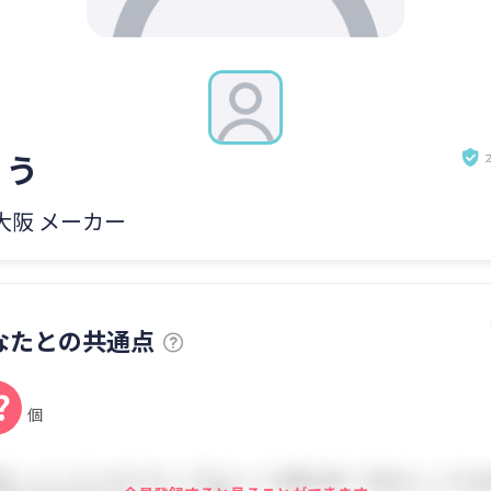
ょう
 大阪 メーカー
なたとの共通点
?
個