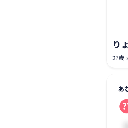
り
27歳
あ
?