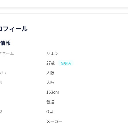
ロフィール
本情報
クネーム
りょう
27歳
証明済
まい
大阪
地
大阪
163cm
普通
型
O型
メーカー