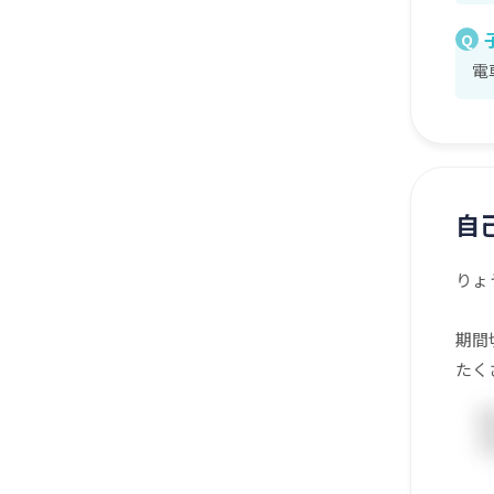
Q
電
自
りょ
期間
たく