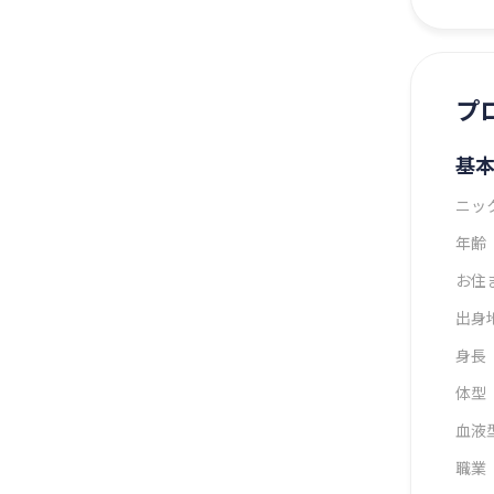
プ
基
ニッ
年齢
お住
出身
身長
体型
血液
職業