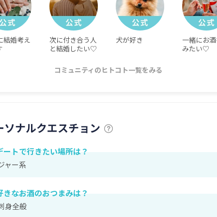
に結婚考え
次に付き合う人
犬が好き
一緒にお酒
す
と結婚したい♡
みたい♡
コミュニティのヒトコト一覧をみる
ーソナルクエスチョン
デートで行きたい場所は？
ジャー系
好きなお酒のおつまみは？
刺身全般