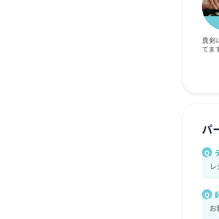
真剣
てま
パ
Q
レ
Q
お