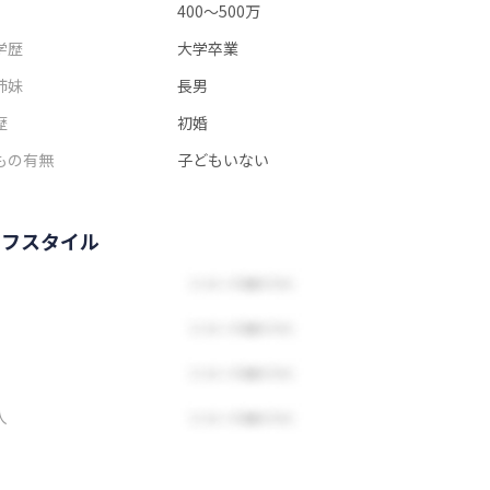
400～500万
学歴
大学卒業
姉妹
長男
歴
初婚
もの有無
子どもいない
イフスタイル
人