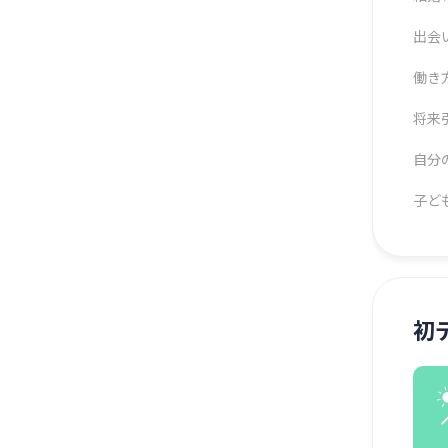
出会
働き
将来
自分
子ど
初