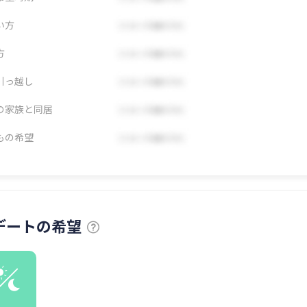
い方
方
引っ越し
の家族と同居
もの希望
デートの希望