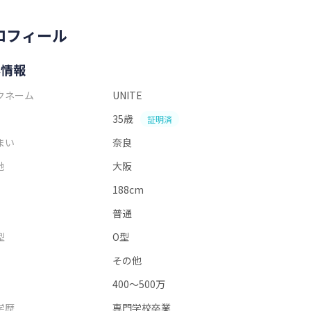
ロフィール
本情報
クネーム
UNITE
35歳
証明済
まい
奈良
地
大阪
188cm
普通
型
O型
その他
400～500万
学歴
専門学校卒業