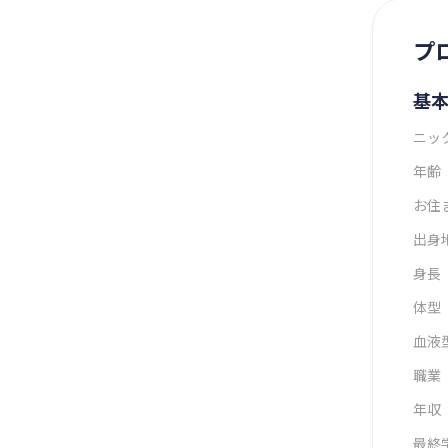
プ
基
ニッ
年齢
お住
出身
身長
体型
血液
職業
年収
最終