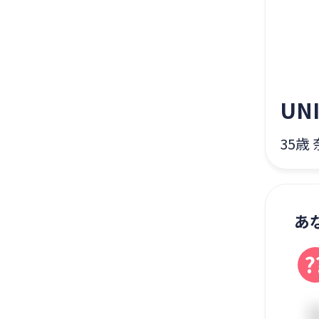
UN
35歳
あ
?