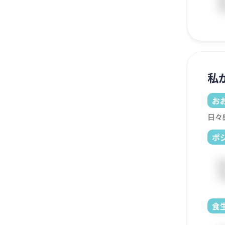
私
お
日々
ポ
食