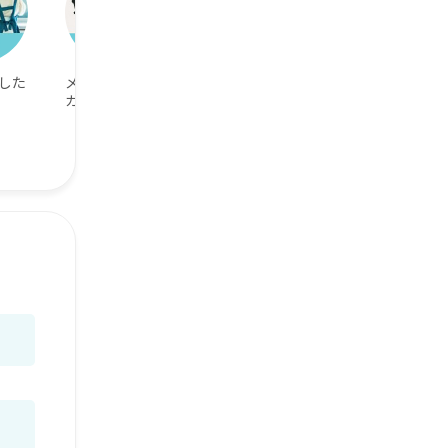
した
メガネ男子＆メ
読書が好き
ガネ女子