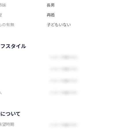
姉妹
長男
歴
再婚
もの有無
子どもいない
イフスタイル
人
婚について
希望時期