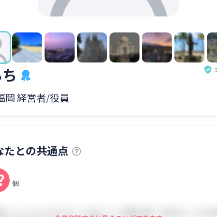
もち
 福岡 経営者/役員
なたとの共通点
?
個