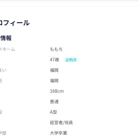
ロフィール
本情報
クネーム
ももち
47歳
証明済
まい
福岡
地
福岡
168cm
普通
型
A型
経営者/役員
学歴
大学卒業