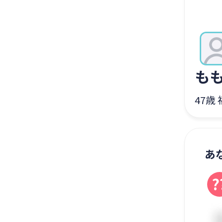
も
47歳
あ
?