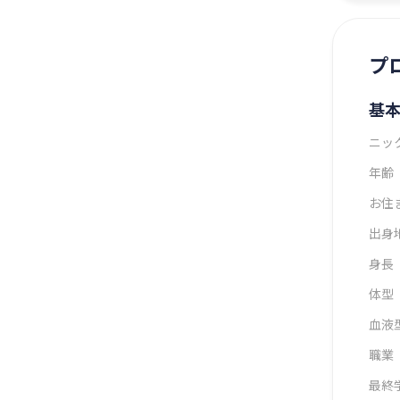
プ
基
ニッ
年齢
お住
出身
身長
体型
血液
職業
最終