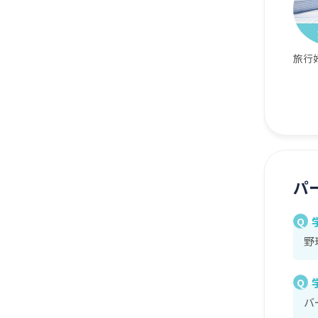
旅行
パ
Q
野
Q
バ