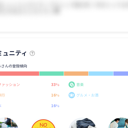
ミュニティ
ちさんの登録傾向
33
ファッション
%
音楽
16
旅行
%
グルメ・お酒
16
本
%