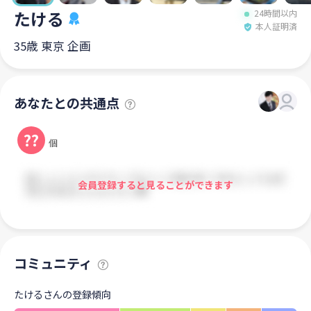
たける
24時間以内
本人証明済
35歳 東京 企画
あなたとの共通点
??
個
会員登録すると見ることができます
コミュニティ
たけるさんの登録傾向