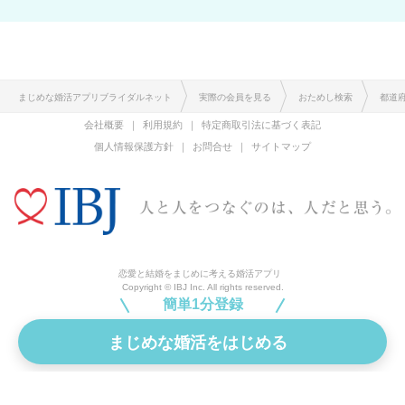
まじめな婚活アプリブライダルネット
実際の会員を見る
おためし検索
都道
会社概要
利用規約
特定商取引法に基づく表記
個人情報保護方針
お問合せ
サイトマップ
恋愛と結婚をまじめに考える婚活アプリ
Copyright © IBJ Inc. All rights reserved.
簡単1分登録
まじめな婚活をはじめる