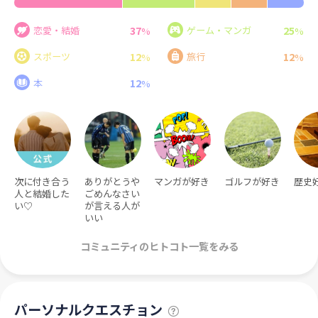
37
25
恋愛・結婚
ゲーム・マンガ
%
%
12
12
スポーツ
旅行
%
%
12
本
%
次に付き合う
ありがとうや
マンガが好き
ゴルフが好き
歴史
人と結婚した
ごめんなさい
い♡
が言える人が
いい
コミュニティのヒトコト一覧をみる
パーソナルクエスチョン