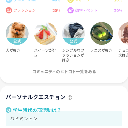
20
20
ファッション
動物・ペット
%
%
犬が好き
スイーツが好
シンプルなフ
テニスが好き
チョ
き
ァッションが
大好
好き
コミュニティのヒトコト一覧をみる
パーソナルクエスチョン
学生時代の部活動は？
Q
バドミントン