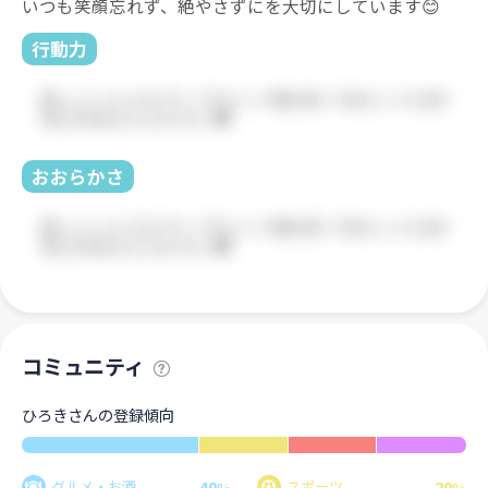
いつも笑顔忘れず、絶やさずにを大切にしています😊
行動力
おおらかさ
コミュニティ
ひろきさんの登録傾向
40
20
グルメ・お酒
スポーツ
%
%