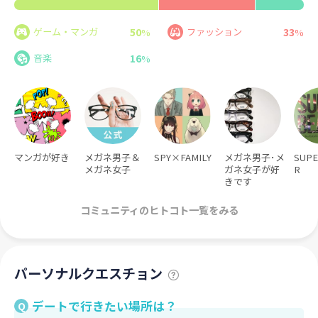
50
33
ゲーム・マンガ
ファッション
%
%
16
音楽
%
マンガが好き
メガネ男子＆
SPY×FAMILY
メガネ男子･メ
SUPE
メガネ女子
ガネ女子が好
R
きです
コミュニティのヒトコト一覧をみる
パーソナルクエスチョン
デートで行きたい場所は？
Q