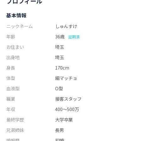
プロフィール
基本情報
ニックネーム
しゅんすけ
年齢
36歳
証明済
お住まい
埼玉
出身地
埼玉
身長
170cm
体型
細マッチョ
血液型
O型
職業
接客スタッフ
年収
400～500万
最終学歴
大学卒業
兄弟姉妹
長男
婚姻歴
初婚