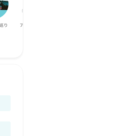
巡り
アニメ好き
自然で癒された
カラオケが好き
い