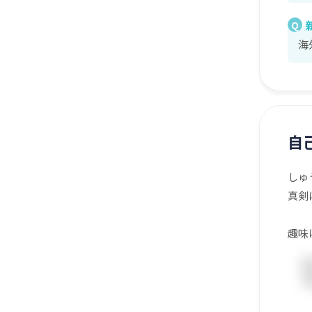
Q
海
自
しゅ
真剣
趣味