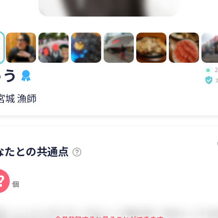
ゅう
 宮城 漁師
なたとの共通点
?
個