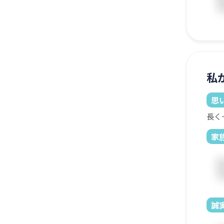
私
思
長く
家
誠