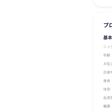
プ
基
ニッ
年齢
お住
出身
身長
体型
血液
職業