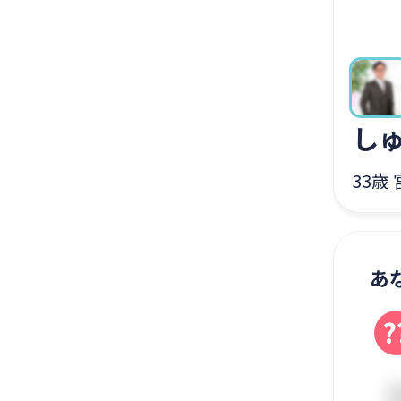
し
33歳
あ
?