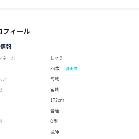
ロフィール
本情報
クネーム
しゅう
33歳
証明済
まい
宮城
地
宮城
172cm
普通
型
O型
漁師