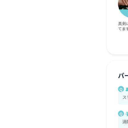
真剣
てま
パ
Q
ス
Q
消