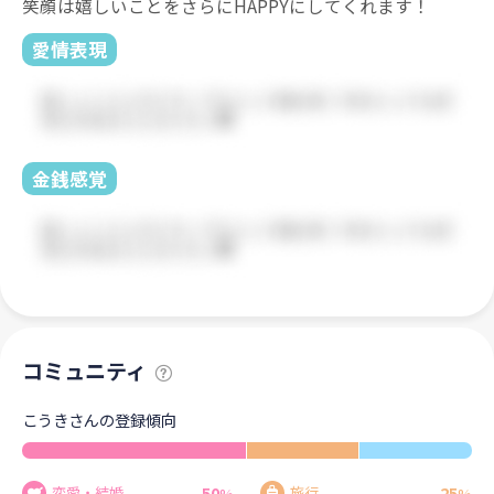
笑顔は嬉しいことをさらにHAPPYにしてくれます！
愛情表現
金銭感覚
コミュニティ
こうきさんの登録傾向
50
25
恋愛・結婚
旅行
%
%