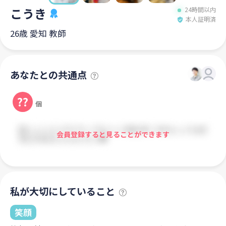
こうき
24時間以内
本人証明済
26歳 愛知 教師
あなたとの共通点
??
個
会員登録すると見ることができます
私が大切にしていること
笑顔