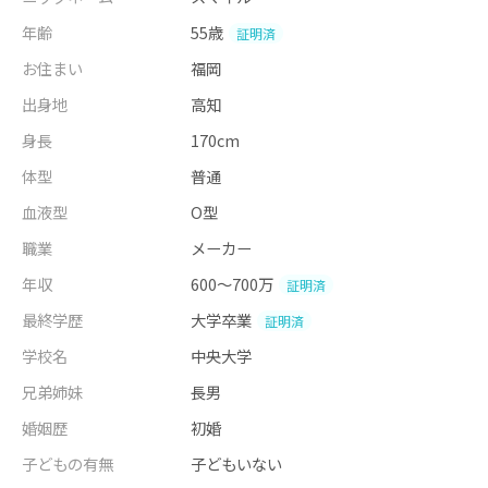
年齢
55歳
証明済
お住まい
福岡
出身地
高知
身長
170cm
体型
普通
血液型
O型
職業
メーカー
年収
600～700万
証明済
最終学歴
大学卒業
証明済
学校名
中央大学
兄弟姉妹
長男
婚姻歴
初婚
子どもの有無
子どもいない