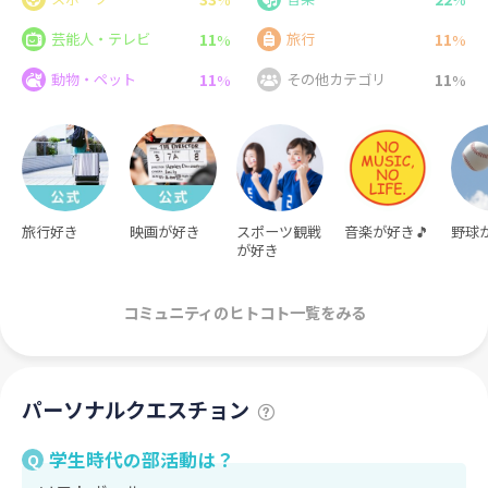
11
11
芸能人・テレビ
旅行
%
%
11
11
動物・ペット
その他カテゴリ
%
%
旅行好き
映画が好き
スポーツ観戦
音楽が好き🎵
野球
が好き
コミュニティのヒトコト一覧をみる
パーソナルクエスチョン
学生時代の部活動は？
Q