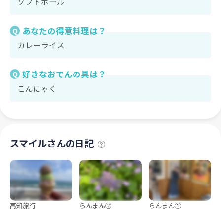
ソフトボール
あなたの得意料理は？
Q
カレーライス
好きなおでんの具は？
Q
こんにゃく
スマイルさんの日記
高知旅行
らんまん②
らんまん①