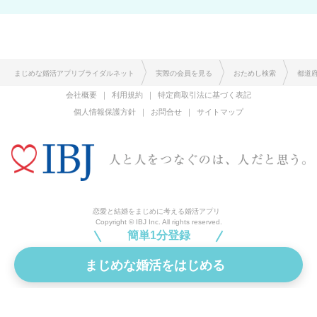
まじめな婚活アプリブライダルネット
実際の会員を見る
おためし検索
都道
会社概要
利用規約
特定商取引法に基づく表記
個人情報保護方針
お問合せ
サイトマップ
恋愛と結婚をまじめに考える婚活アプリ
Copyright © IBJ Inc. All rights reserved.
簡単1分登録
まじめな婚活をはじめる