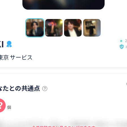
I
 東京 サービス
なたとの共通点
?
個