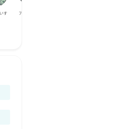
いす
アニソン好き
ポケモンGO ト
ギター弾けま
レーナーさん
す！弾いてま
す！