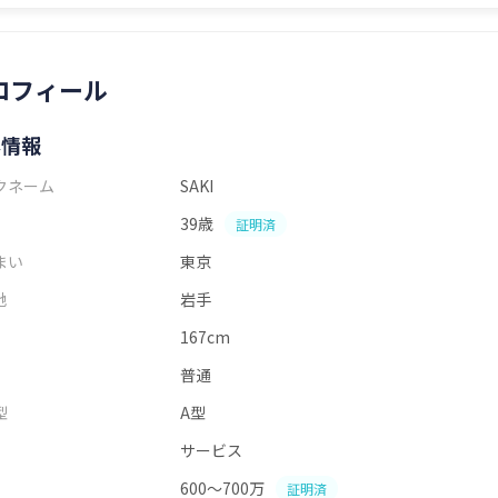
ロフィール
本情報
クネーム
SAKI
39歳
証明済
まい
東京
地
岩手
167cm
普通
型
A型
サービス
600～700万
証明済