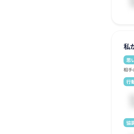
私
思
相手
行
協