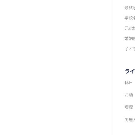
最終
学校
兄弟
婚姻
子ど
ラ
休日
お酒
喫煙
同居