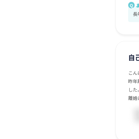
Q
長
自
こん
昨年
した
離婚