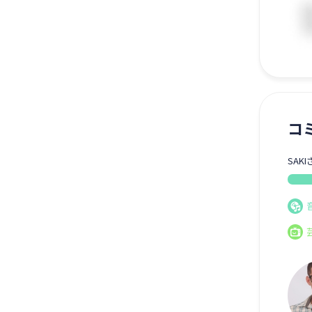
コ
SAK