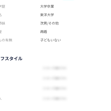
学歴
大学卒業
名
東洋大学
姉妹
次男/その他
歴
再婚
もの有無
子どもいない
イフスタイル
人