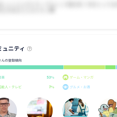
ミュニティ
Iさんの登録傾向
53
音楽
%
ゲーム・マンガ
7
芸能人・テレビ
%
グルメ・お酒