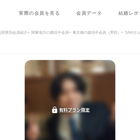
実際の会員を見る
会員データ
結婚レポ
道府県別会員紹介
関東地方の婚活中会員
東京都の婚活中会員（男性）
SAKI
有料プラン限定