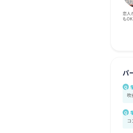
恋人
もOK
パ
Q
吹
Q
コ