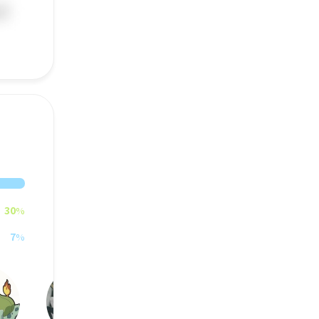
30
%
7
%