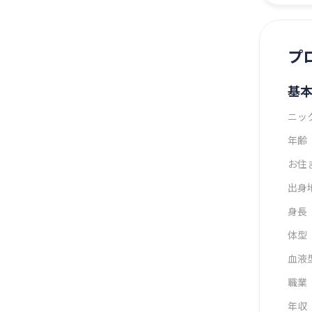
プ
基
ニッ
年齢
お住
出身
身長
体型
血液
職業
年収