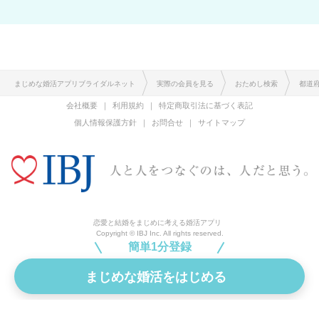
まじめな婚活アプリブライダルネット
実際の会員を見る
おためし検索
都道
会社概要
利用規約
特定商取引法に基づく表記
個人情報保護方針
お問合せ
サイトマップ
恋愛と結婚をまじめに考える婚活アプリ
Copyright © IBJ Inc. All rights reserved.
簡単1分登録
まじめな婚活をはじめる