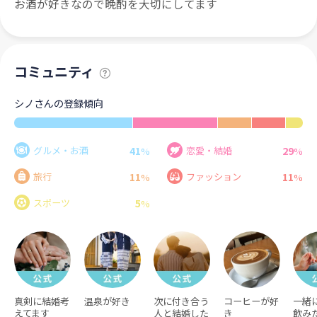
お酒が好きなので晩酌を大切にしてます
コミュニティ
シノさんの登録傾向
41
29
グルメ・お酒
恋愛・結婚
%
%
11
11
旅行
ファッション
%
%
5
スポーツ
%
真剣に結婚考
温泉が好き
次に付き合う
コーヒーが好
一緒
えてます
人と結婚した
き
飲み