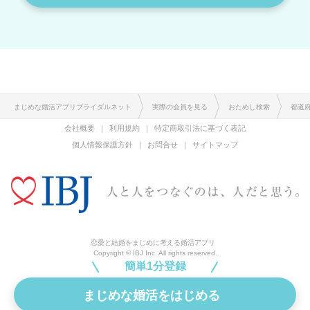
まじめな婚活アプリブライダルネット
実際の会員を見る
おためし検索
都道
会社概要
利用規約
特定商取引法に基づく表記
個人情報保護方針
お問合せ
サイトマップ
恋愛と結婚をまじめに考える婚活アプリ
Copyright © IBJ Inc. All rights reserved.
簡単1分登録
まじめな婚活をはじめる