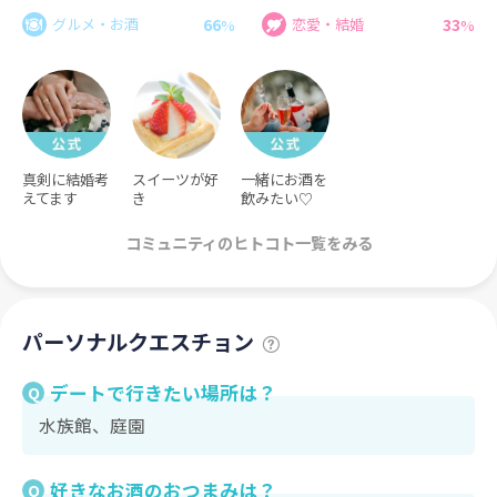
66
33
グルメ・お酒
恋愛・結婚
%
%
真剣に結婚考
スイーツが好
一緒にお酒を
えてます
き
飲みたい♡
コミュニティのヒトコト一覧をみる
パーソナルクエスチョン
デートで行きたい場所は？
Q
水族館、庭園
好きなお酒のおつまみは？
Q