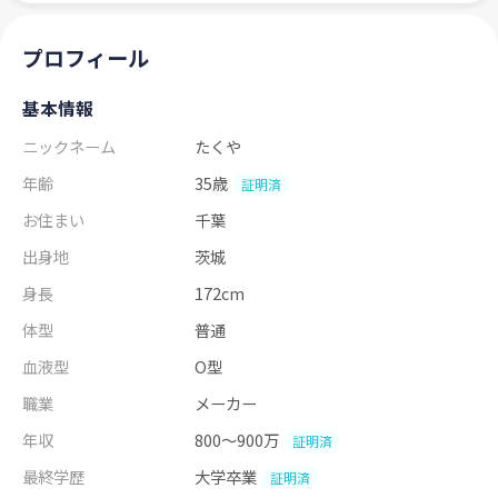
プロフィール
基本情報
ニックネーム
たくや
年齢
35歳
証明済
お住まい
千葉
出身地
茨城
身長
172cm
体型
普通
血液型
O型
職業
メーカー
年収
800～900万
証明済
最終学歴
大学卒業
証明済