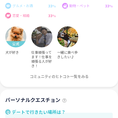
33
33
グルメ・お酒
動物・ペット
%
%
33
恋愛・結婚
%
犬が好き
仕事頑張って
一緒に食べ歩
ます！仕事を
きしたい♪
頑張る人が好
き！
コミュニティのヒトコト一覧をみる
パーソナルクエスチョン
デートで行きたい場所は？
Q