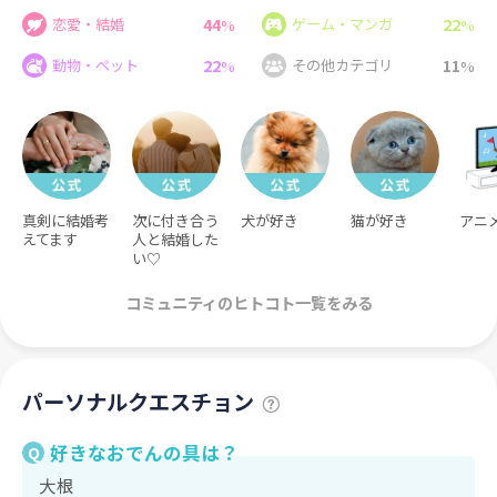
44
22
恋愛・結婚
ゲーム・マンガ
%
%
22
11
動物・ペット
その他カテゴリ
%
%
真剣に結婚考
次に付き合う
犬が好き
猫が好き
アニ
えてます
人と結婚した
い♡
コミュニティのヒトコト一覧をみる
パーソナルクエスチョン
好きなおでんの具は？
Q
大根