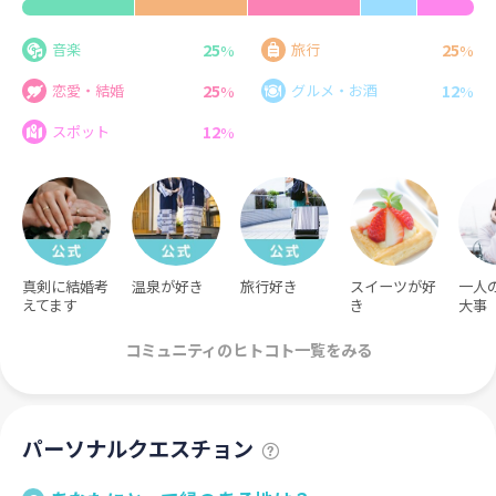
25
25
音楽
旅行
%
%
25
12
恋愛・結婚
グルメ・お酒
%
%
12
スポット
%
真剣に結婚考
温泉が好き
旅行好き
スイーツが好
一人
えてます
き
大事
コミュニティのヒトコト一覧をみる
パーソナルクエスチョン