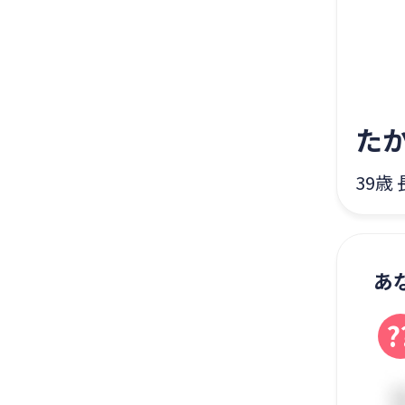
た
39歳
あ
?