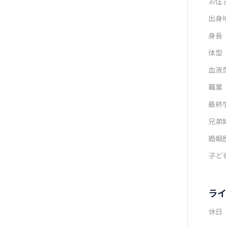
お住
出身
身長
体型
血液
職業
最終
兄弟
婚姻
子ど
ラ
休日