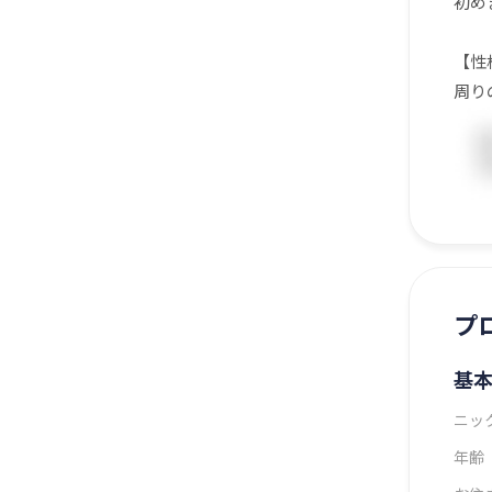
初め
【性
周り
プ
基
ニッ
年齢