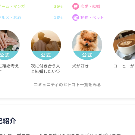
36
ゲーム・マンガ
%
恋愛・結婚
18
グルメ・お酒
%
動物・ペット
に結婚考え
次に付き合う人
犬が好き
コーヒーが
す
と結婚したい♡
コミュニティのヒトコト一覧をみる
己紹介