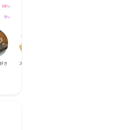
36
%
9
%
好き
スイーツが好き
恋人がオタクで
LINE交換OK
もOK