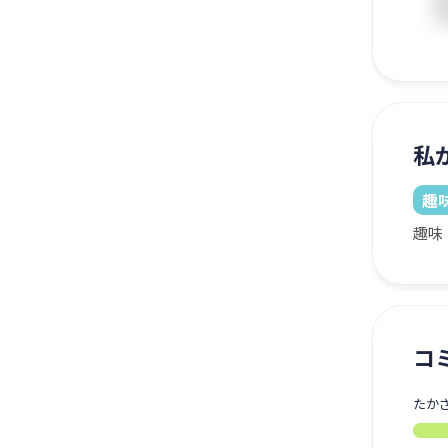
私
趣
趣味
コ
たか