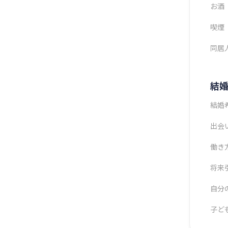
お酒
喫煙
同居
結
結婚
出会
働き
将来
自分
子ど