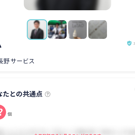
か
 長野 サービス
なたとの共通点
?
個