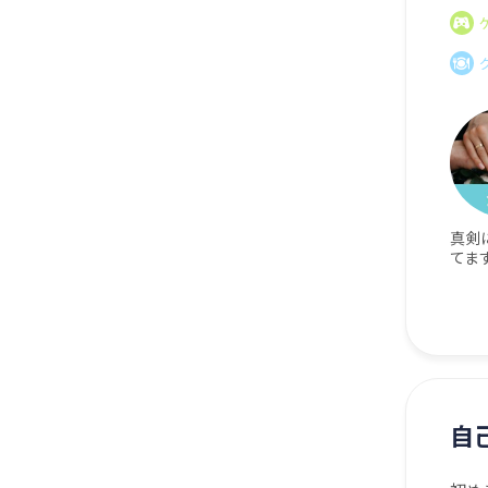
真剣
てま
自