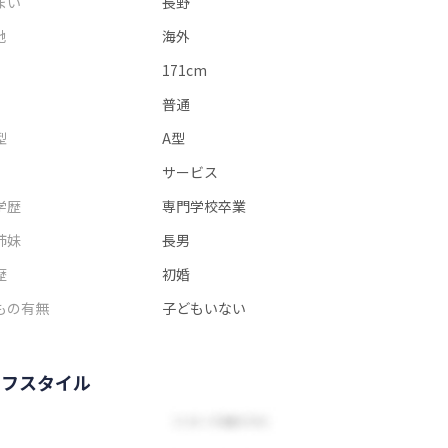
まい
長野
地
海外
171cm
普通
型
A型
サービス
学歴
専門学校卒業
姉妹
長男
歴
初婚
もの有無
子どもいない
イフスタイル