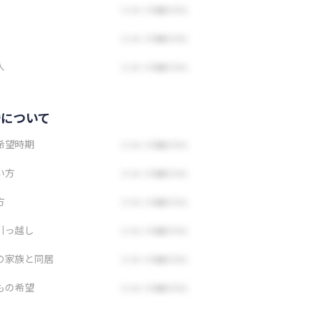
人
婚について
希望時期
い方
方
引っ越し
の家族と同居
もの希望