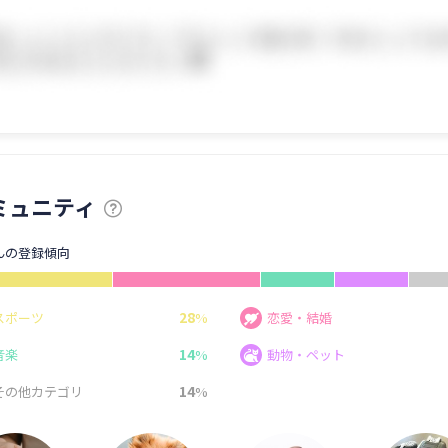
ミュニティ
んの登録傾向
28
スポーツ
%
恋愛・結婚
14
音楽
%
動物・ペット
14
その他カテゴリ
%