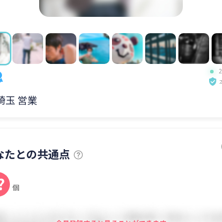
 埼玉 営業
なたとの共通点
?
個