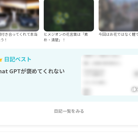
間付き合ってくれて本当
ヒメジオンの花言葉は「素
今回はお花ではなく鯉で
難う！
朴・清楚」！
日記ベスト
hat GPTが褒めてくれない
日記一覧をみる