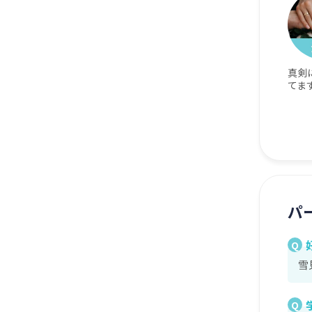
真剣
てま
パ
Q
雪
Q