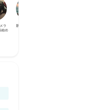
メラ
筋トレ好き！
ギター弾けま
サーフィンが好
&始め
す！弾いてま
き
す！