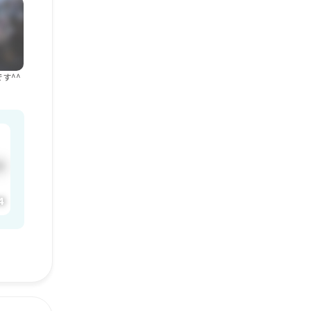
す^^
4