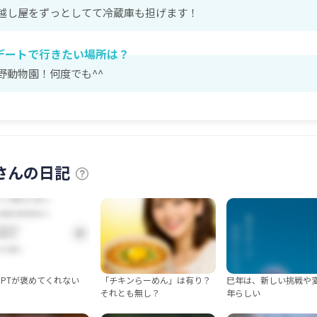
越し屋をずっとしてて冷蔵庫も担げます！
デートで行きたい場所は？
野動物園！何度でも^^
sさんの日記
t GPTが褒めてくれない
「チキンらーめん」は有り？
巳年は、新しい挑戦や
それとも無し？
年らしい