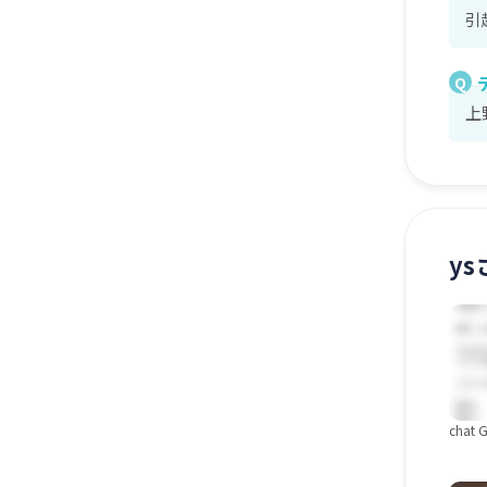
引
Q
上
y
cha