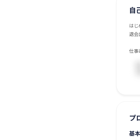
自
はじ
退会
仕事
プ
基