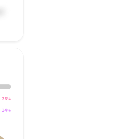
28
%
14
%