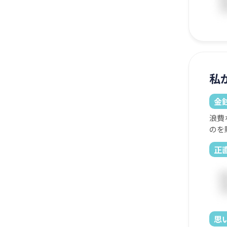
私
金
浪費
のを
正
思