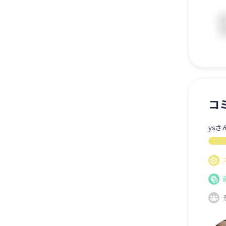
コ
ysさ