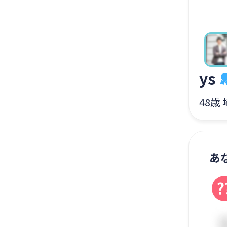
ys
48歳
あ
?