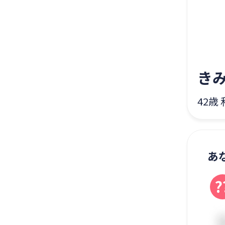
き
42歳
あ
?