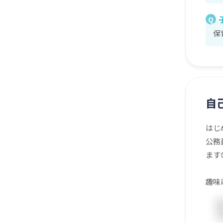
Q
保
自
はじ
公務
ます
趣味