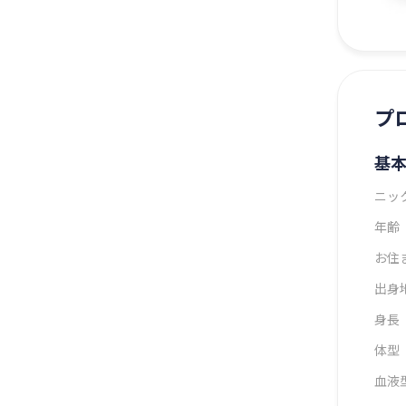
プ
基
ニッ
年齢
お住
出身
身長
体型
血液