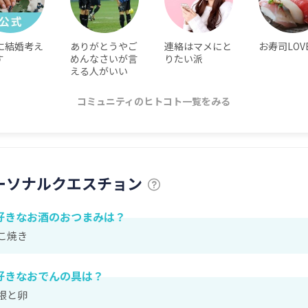
に結婚考え
ありがとうやご
連絡はマメにと
お寿司LOV
す
めんなさいが言
りたい派
える人がいい
コミュニティのヒトコト一覧をみる
ーソナルクエスチョン
好きなお酒のおつまみは？
こ焼き
好きなおでんの具は？
根と卵