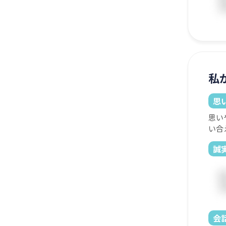
私
思
思い
い合
誠
会