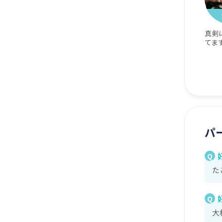
真剣
てま
パ
Q
た
Q
大