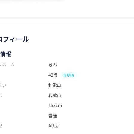
ロフィール
本情報
クネーム
きみ
42歳
証明済
まい
和歌山
地
和歌山
153cm
普通
型
AB型