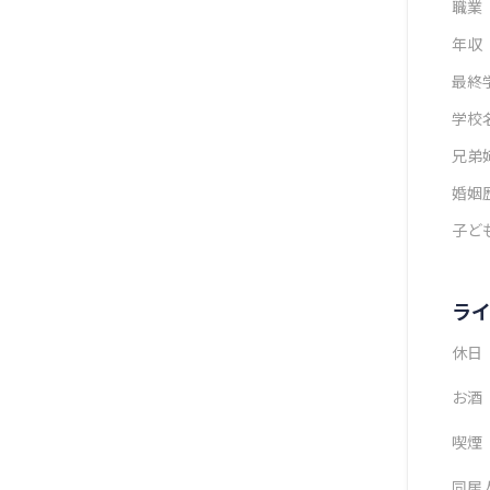
職業
年収
最終
学校
兄弟
婚姻
子ど
ラ
休日
お酒
喫煙
同居