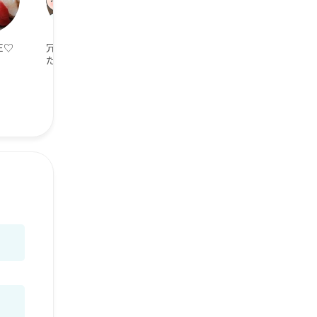
E♡
冗談を言い合い
感情表現はスト
ZARD好き
たい
レートな人が好
き