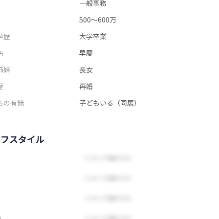
一般事務
500～600万
学歴
大学卒業
名
早慶
姉妹
長女
歴
再婚
もの有無
子どもいる（同居）
イフスタイル
人