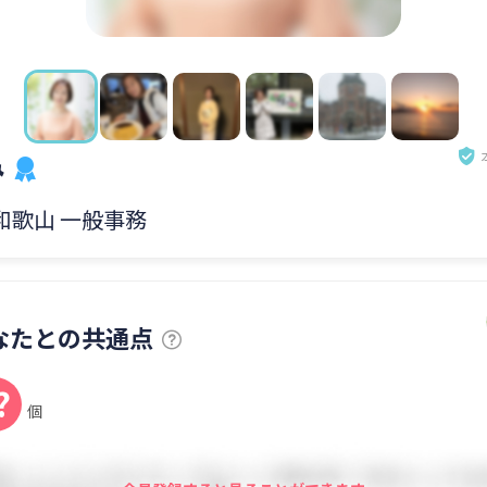
み
 和歌山 一般事務
なたとの共通点
?
個