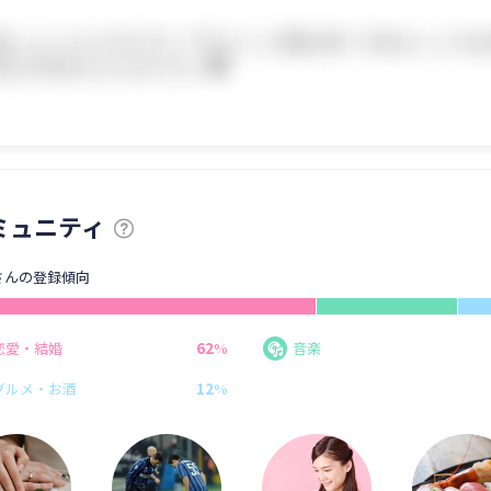
ミュニティ
さんの登録傾向
62
恋愛・結婚
%
音楽
12
グルメ・お酒
%