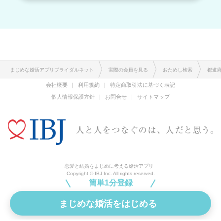
まじめな婚活アプリブライダルネット
実際の会員を見る
おためし検索
都道
会社概要
利用規約
特定商取引法に基づく表記
個人情報保護方針
お問合せ
サイトマップ
恋愛と結婚をまじめに考える婚活アプリ
Copyright © IBJ Inc. All rights reserved.
簡単1分登録
まじめな婚活をはじめる