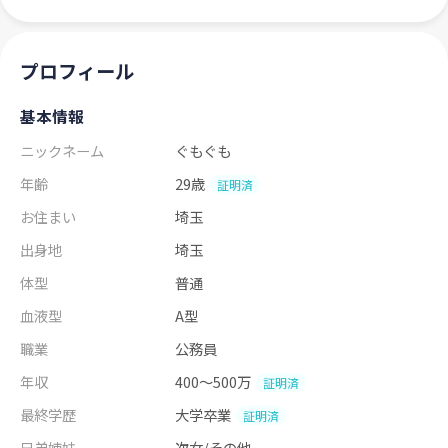
プロフィール
基本情報
ニックネーム
ぐもぐも
年齢
29歳
証明済
お住まい
埼玉
出身地
埼玉
体型
普通
血液型
A型
職業
公務員
年収
400～500万
証明済
最終学歴
大学卒業
証明済
兄弟姉妹
次女/その他