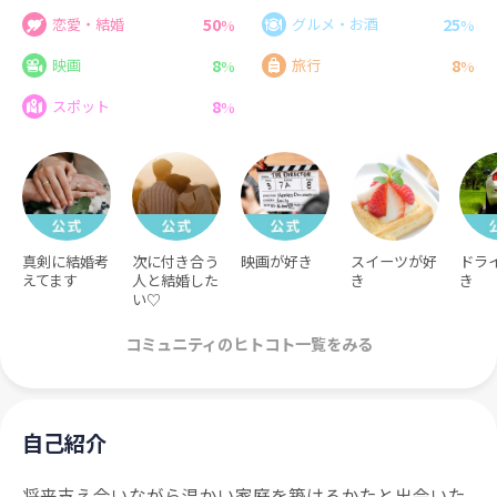
50
25
恋愛・結婚
グルメ・お酒
%
%
8
8
映画
旅行
%
%
8
スポット
%
真剣に結婚考
次に付き合う
映画が好き
スイーツが好
ドラ
えてます
人と結婚した
き
き
い♡
コミュニティのヒトコト一覧をみる
自己紹介
将来支え合いながら温かい家庭を築けるかたと出会いた