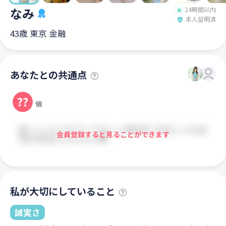
なみ
24時間以内
本人証明済
43歳 東京 金融
あなたとの共通点
??
個
会員登録すると見ることができます
私が大切にしていること
誠実さ