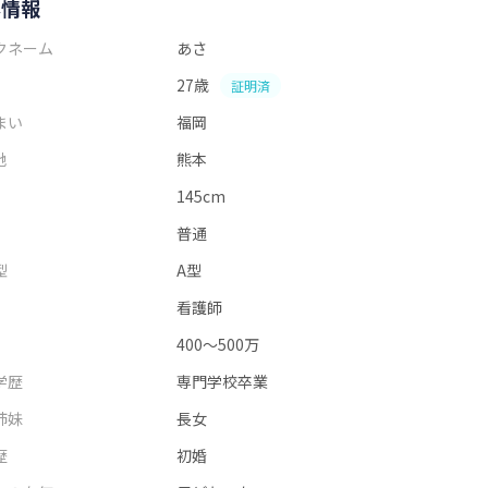
本情報
クネーム
あさ
27歳
証明済
まい
福岡
地
熊本
145cm
普通
型
A型
看護師
400～500万
学歴
専門学校卒業
姉妹
長女
歴
初婚