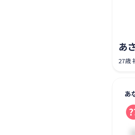
あ
27歳
あ
?