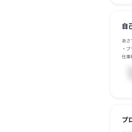
自
あさ
・ブ
仕事
プ