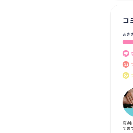
コ
あさ
真剣
てま