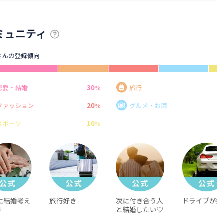
ミュニティ
さんの登録傾向
30
恋愛・結婚
%
旅行
20
ファッション
%
グルメ・お酒
10
スポーツ
%
に結婚考え
旅行好き
次に付き合う人
ドライブが
す
と結婚したい♡