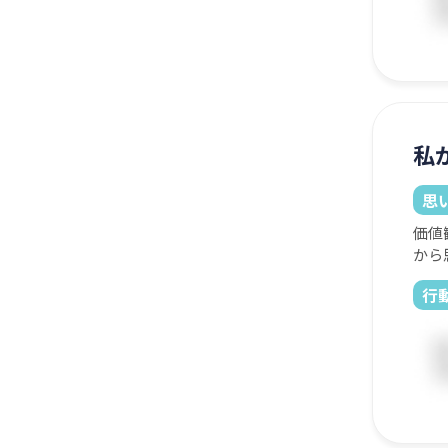
私
思
価値
から
行