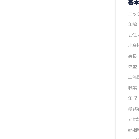
基
ニッ
年齢
お住
出身
身長
体型
血液
職業
年収
最終
兄弟
婚姻