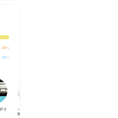
20
%
20
%
好き
一人の時間も大
良い香りが大好
お酒飲める人が
事
き
良い