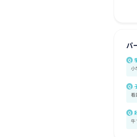
パ
Q
小
Q
看
Q
牛