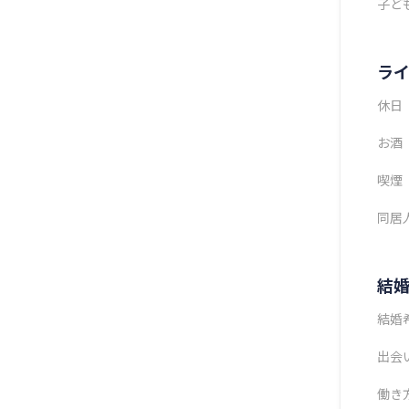
子ど
ラ
休日
お酒
喫煙
同居
結
結婚
出会
働き