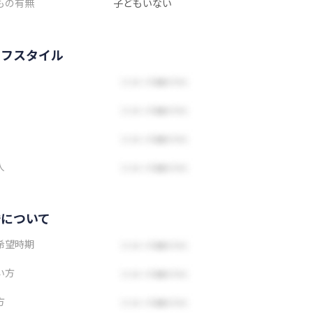
もの有無
子どもいない
イフスタイル
人
婚について
希望時期
い方
方