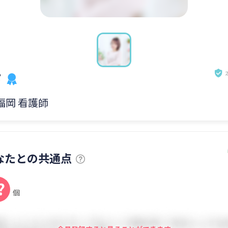
さ
 福岡 看護師
なたとの共通点
?
個