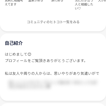
真剣に結婚考
温泉が好き
旅行好き
次に付き合う
犬が
えてます
人と結婚した
い♡
コミュニティのヒトコト一覧をみる
自己紹介
はじめまして😊
プロフィールをご覧頂きありがとうございます。
私は友人や周りの人からは、思いやりがあり気遣いがで