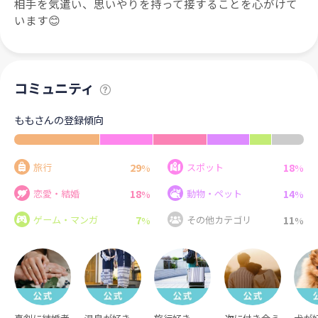
相手を気遣い、思いやりを持って接することを心がけて
います😊
コミュニティ
ももさんの登録傾向
29
18
旅行
スポット
%
%
18
14
恋愛・結婚
動物・ペット
%
%
7
11
ゲーム・マンガ
その他カテゴリ
%
%