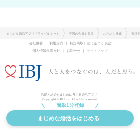
まじめな婚活アプリブライダルネット
実際の会員を見る
おためし検索
都道
会社概要
利用規約
特定商取引法に基づく表記
個人情報保護方針
お問合せ
サイトマップ
恋愛と結婚をまじめに考える婚活アプリ
Copyright © IBJ Inc. All rights reserved.
簡単1分登録
まじめな婚活をはじめる