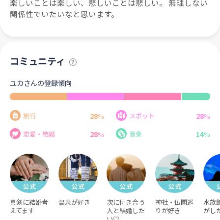
楽しいことは楽しい、悲しいことは悲しい。 無理しない
関係性でいたいなと思います。
コミュニティ
ユカさんの登録傾向
28
28
旅行
スポット
%
%
28
14
恋愛・結婚
音楽
%
%
真剣に結婚考
温泉が好き
次に付き合う
神社・仏閣巡
水族
えてます
人と結婚した
りが好き
がし
い♡