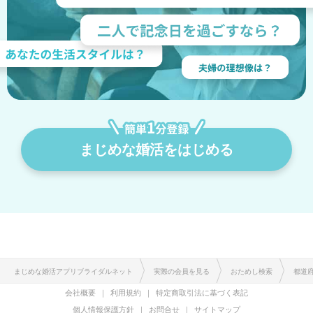
まじめな婚活をはじめる
まじめな婚活アプリブライダルネット
実際の会員を見る
おためし検索
都道
会社概要
利用規約
特定商取引法に基づく表記
個人情報保護方針
お問合せ
サイトマップ