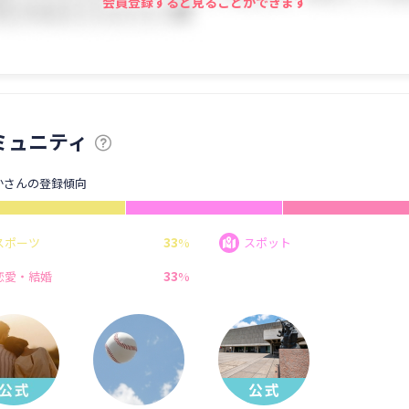
会員登録すると見ることができます
ミュニティ
かさんの登録傾向
33
スポーツ
%
スポット
33
恋愛・結婚
%