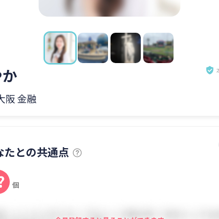
やか
 大阪 金融
なたとの共通点
?
個