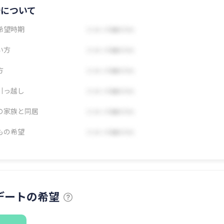
婚について
希望時期
い方
方
引っ越し
の家族と同居
もの希望
デートの希望