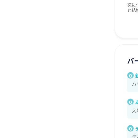
次に
と結
パ
Q
ハ
Q
大
Q
デ