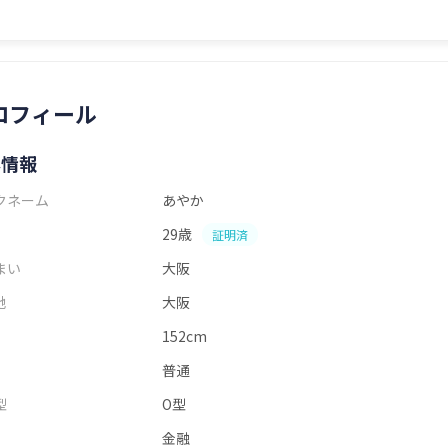
ロフィール
本情報
クネーム
あやか
29歳
証明済
まい
大阪
地
大阪
152cm
普通
型
O型
金融