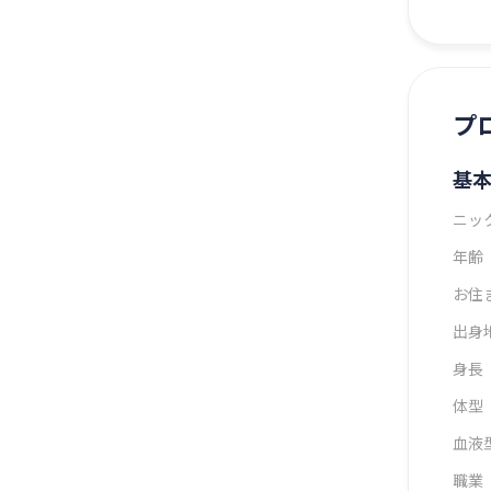
プ
基
ニッ
年齢
お住
出身
身長
体型
血液
職業