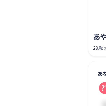
あ
29歳
あ
?