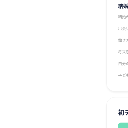
結
結婚
出会
働き
将来
自分
子ど
初