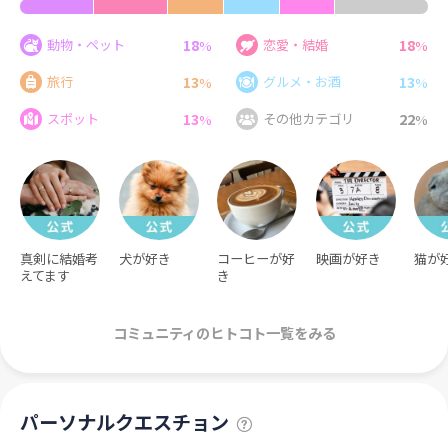
18
18
動物・ペット
恋愛・結婚
%
%
13
13
旅行
グルメ・お酒
%
%
13
22
スポット
その他カテゴリ
%
%
真剣に結婚考
犬が好き
コーヒーが好
映画が好き
猫が
えてます
き
コミュニティのヒトコト一覧をみる
パーソナルクエスチョン