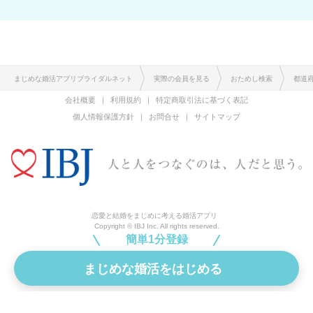
まじめな婚活アプリブライダルネット
実際の会員を見る
おためし検索
都道
会社概要
利用規約
特定商取引法に基づく表記
個人情報保護方針
お問合せ
サイトマップ
恋愛と結婚をまじめに考える婚活アプリ
Copyright © IBJ Inc. All rights reserved.
簡単1分登録
まじめな婚活をはじめる