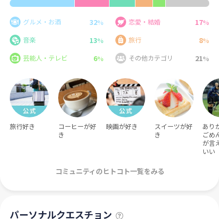
32
17
グルメ・お酒
恋愛・結婚
%
%
13
8
音楽
旅行
%
%
6
21
芸能人・テレビ
その他カテゴリ
%
%
旅行好き
コーヒーが好
映画が好き
スイーツが好
あり
き
き
ごめ
が言
いい
コミュニティのヒトコト一覧をみる
パーソナルクエスチョン