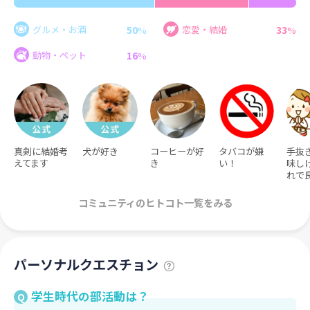
50
33
グルメ・お酒
恋愛・結婚
%
%
16
動物・ペット
%
真剣に結婚考
犬が好き
コーヒーが好
タバコが嫌
手抜
えてます
き
い！
味し
れで
コミュニティのヒトコト一覧をみる
パーソナルクエスチョン
学生時代の部活動は？
Q