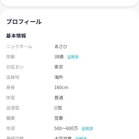
プロフィール
基本情報
ニックネーム
あさひ
年齢
38歳
証明済
お住まい
東京
出身地
海外
身長
160cm
体型
普通
血液型
O型
職業
営業
年収
500～600万
証明済
最終学歴
大学卒業
証明済